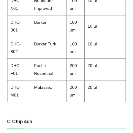
DHC-
Neubauer
100
10 µl
N01
Improved
um
DHC-
Burker
100
10 µl
B01
um
DHC-
Burker Turk
100
10 µl
B02
um
DHC-
Fuchs
200
20 µl
F01
Rosenthal
um
DHC-
Malassez
200
20 µl
M01
um
C-Chip 4ch