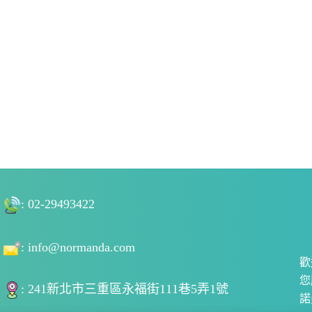
: 02-29493422
:
info@normanda.com
歡
您
: 241新北市三重區永福街111巷5弄1號
諾